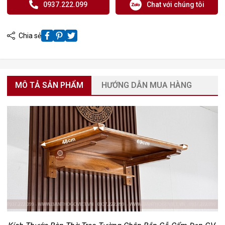
0937.222.099
Chat với chúng tôi
Chia sẻ
MÔ TẢ SẢN PHẨM
HƯỚNG DẪN MUA HÀNG