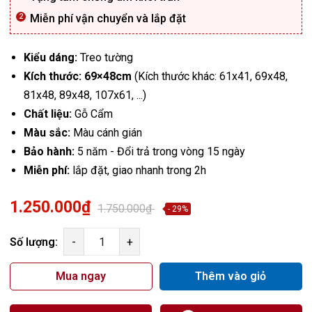
Miễn phí vận chuyển và lắp đặt
Kiểu dáng:
Treo tường
Kích thước:
69×48cm
(Kích thước khác: 61x41, 69x48,
81x48, 89x48, 107x61, ...)
Chất liệu:
Gỗ Cẩm
Màu sắc:
Màu cánh gián
Bảo hành:
5 năm - Đổi trả trong vòng 15 ngày
Miễn phí:
lắp đặt, giao nhanh trong 2h
1.250.000₫
1.750.000₫
- 29%
Số lượng:
-
+
Mua ngay
Thêm vào giỏ