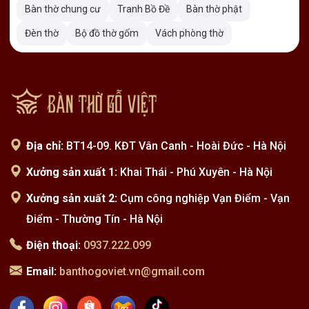
Bàn thờ chung cư
Tranh Bồ Đề
Bàn thờ phật
Đèn thờ
Bộ đồ thờ gốm
Vách phòng thờ
Địa chỉ:
BT14-09. KĐT Vân Canh - Hoài Đức - Hà Nội
Xưởng sản xuất 1:
Khai Thái - Phú Xuyên - Hà Nội
Xưởng sản xuất 2:
Cụm công nghiệp Vạn Điểm - Vạn
Điểm - Thường Tín - Hà Nội
Điện thoại:
0937.222.099
Email:
banthogoviet.vn@gmail.com