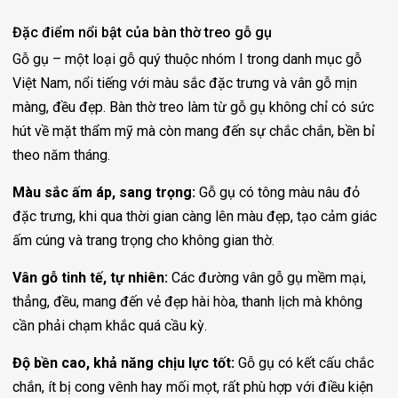
Đặc điểm nổi bật của bàn thờ treo gỗ gụ
Gỗ gụ – một loại gỗ quý thuộc nhóm I trong danh mục gỗ
Việt Nam, nổi tiếng với màu sắc đặc trưng và vân gỗ mịn
màng, đều đẹp. Bàn thờ treo làm từ gỗ gụ không chỉ có sức
hút về mặt thẩm mỹ mà còn mang đến sự chắc chắn, bền bỉ
theo năm tháng.
Màu sắc ấm áp, sang trọng:
Gỗ gụ có tông màu nâu đỏ
đặc trưng, khi qua thời gian càng lên màu đẹp, tạo cảm giác
ấm cúng và trang trọng cho không gian thờ.
Vân gỗ tinh tế, tự nhiên:
Các đường vân gỗ gụ mềm mại,
thẳng, đều, mang đến vẻ đẹp hài hòa, thanh lịch mà không
cần phải chạm khắc quá cầu kỳ.
Độ bền cao, khả năng chịu lực tốt:
Gỗ gụ có kết cấu chắc
chắn, ít bị cong vênh hay mối mọt, rất phù hợp với điều kiện