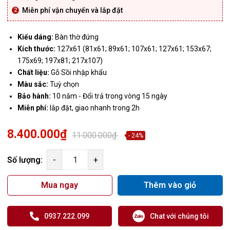
Miễn phí vận chuyển và lắp đặt
Kiểu dáng:
Bàn thờ đứng
Kích thước:
127x61 (81x61; 89x61; 107x61; 127x61; 153x67;
175x69; 197x81; 217x107)
Chất liệu:
Gỗ Sồi nhập khẩu
Màu sắc:
Tuỳ chọn
Bảo hành:
10 năm - Đổi trả trong vòng 15 ngày
Miễn phí:
lắp đặt, giao nhanh trong 2h
8.400.000₫
11.000.000₫
- 24%
Số lượng:
-
+
Mua ngay
Thêm vào giỏ
0937.222.099
Chat với chúng tôi