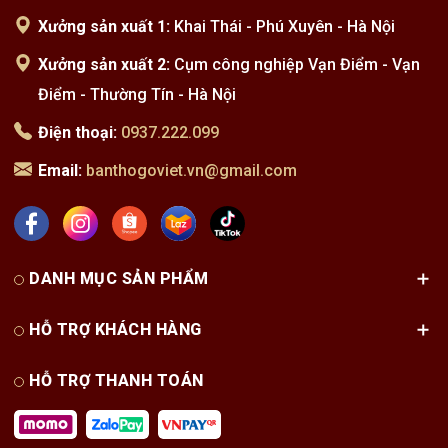
Xưởng sản xuất 1:
Khai Thái - Phú Xuyên - Hà Nội
Xưởng sản xuất 2:
Cụm công nghiệp Vạn Điểm - Vạn
Điểm - Thường Tín - Hà Nội
Điện thoại:
0937.222.099
Email:
banthogoviet.vn@gmail.com
Quý khách cần hỗ trợ vui lòng gọi điện hoặc nhắn tin zalo
theo hotline 0937.222.099. Tìm hiểu thêm các mẫu
Bàn Thờ
Đứng
đẹp.
DANH MỤC SẢN PHẨM
Tặng tấm chống ám khói trần
HỖ TRỢ KHÁCH HÀNG
Miễn phí vận chuyển và lắp đặt
HỖ TRỢ THANH TOÁN