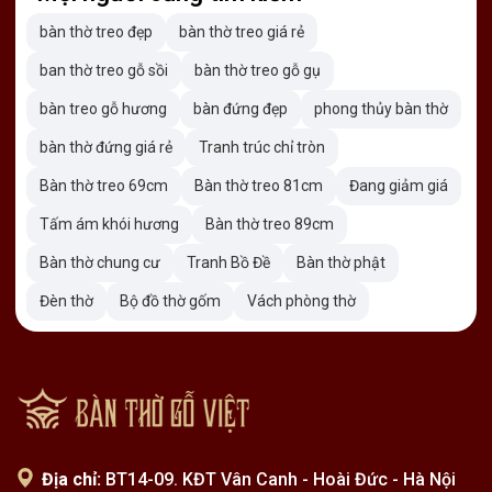
Sự)
bàn thờ treo đẹp
bàn thờ treo giá rẻ
ban thờ treo gỗ sồi
bàn thờ treo gỗ gụ
Bàn thờ Phúc Trường An
luôn giữ gìn văn hóa người Việt
bàn treo gỗ hương
bàn đứng đẹp
phong thủy bàn thờ
Nam trong từng sản phẩm. Là đơn vị chuyên cung cấp các
bàn thờ đứng giá rẻ
Tranh trúc chỉ tròn
sản phẩm Nội thất phòng thờ chất lượng cao. Cam kết mạnh
Bàn thờ treo 69cm
Bàn thờ treo 81cm
Đang giảm giá
mẽ về chất lượng và dịch vụ chuyên nghiệp.
Tấm ám khói hương
Bàn thờ treo 89cm
Bàn thờ chung cư
Tranh Bồ Đề
Bàn thờ phật
Đèn thờ
Bộ đồ thờ gốm
Vách phòng thờ
Địa chỉ:
BT14-09. KĐT Vân Canh - Hoài Đức - Hà Nội